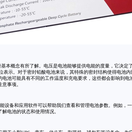
基本概念有所了解。电压是电池能够提供电能的度量，它决定
单位表示。对于密封铅酸电池来说，其特殊的密封结构使得电池内
的电池可能具有不同的工作温度和充电要求，这些都会影响到电
注意事项。
能设备和应用软件可以帮助我们查看和管理电池参数。例如，一
了解电池的状态和使用情况。