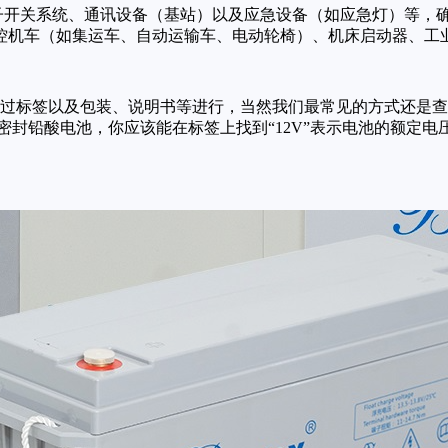
开关系统、通讯设备（基站）以及应急设备（如应急灯）等，
控机车（如集运车、自动运输车、电动轮椅）、机床启动器、工业
过标签以及包装、说明书等进行，当然我们最常见的方式还是查
的密封铅酸电池，你应该能在标签上找到“12V”表示电池的额定电
。