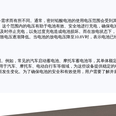
需求而有所不同。通常，密封铅酸电池的使用电压范围会受到
.7V。这个范围内的电压有助于电池有效、安全地进行充电，确
要及时停止充电，以免过度充电造成电池损坏。而在放电状态下，
导致电压逐渐降低。当电池的放电电压降至10.8V时，表示电
。例如，常见的汽车启动蓄电池、摩托车蓄电池等，其单体额定
广泛应用于汽车、摩托车、电动自行车等领域，为这些设备提供稳
而发生变化。为了确保电池的安全和有效使用，用户需要了解并