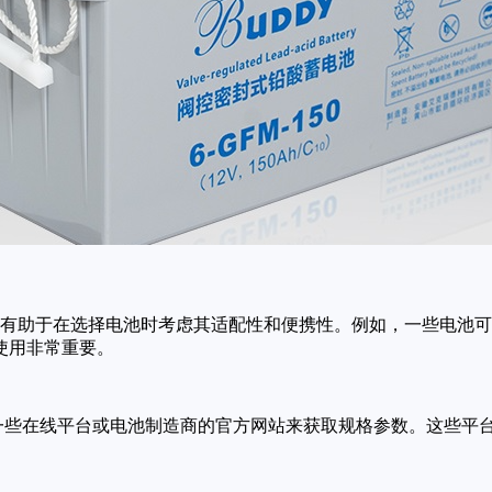
有助于在选择电池时考虑其适配性和便携性。例如，一些电池可
使用非常重要。
些在线平台或电池制造商的官方网站来获取规格参数。这些平