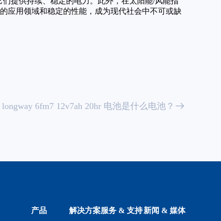
们提供持续、稳定的电力。此外，在太阳能/风能指
广泛的应用领域和稳定的性能，成为现代社会中不可或缺
longway 6fm7 12v7ah 20hr 电池是什么电池？
产品
解决方案
服务 & 支持
新闻 & 媒体