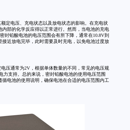
其额定电压、充电状态以及放电状态的影响。在充电状
保电池内部的化学反应得以正常进行。然而，当电池的充电
密封铅酸电池的电压范围会有所下降，通常在10.8V到
池已经接近放电完毕，此时需要及时充电，以免电池过度放
电压通常为2V，根据单体数量的不同，常见的电压规
定的电力支持。总的来说，密封铅酸电池的使用电压范围
遵循电池的使用说明，确保电池在合适的电压范围内工