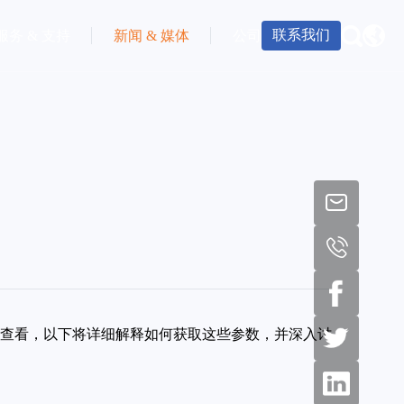
联系我们
服务 & 支持
新闻 & 媒体
公司
径查看，以下将详细解释如何获取这些参数，并深入讨