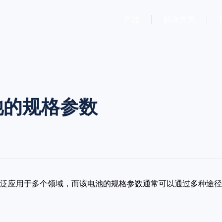
产品
解决方案
电池的规格参数
被广泛应用于多个领域，而该电池的规格参数通常可以通过多种途