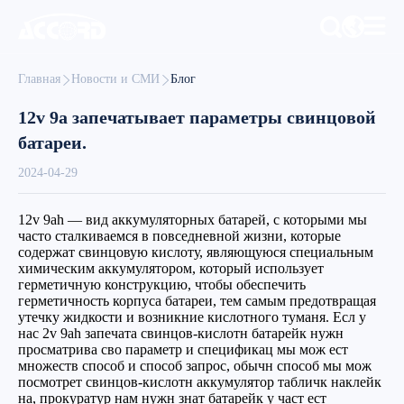
Главная
Новости и СМИ
Блог
12v 9a запечатывает параметры свинцовой
батареи.
2024-04-29
12v 9ah — вид аккумуляторных батарей, с которыми мы
часто сталкиваемся в повседневной жизни, которые
содержат свинцовую кислоту, являющуюся специальным
химическим аккумулятором, который использует
герметичную конструкцию, чтобы обеспечить
герметичность корпуса батареи, тем самым предотвращая
утечку жидкости и возникние кислотного туманя. Есл у
нас 2v 9ah запечата свинцов-кислотн батарейк нужн
просматрива сво параметр и спецификац мы мож ест
множеств способ и способ запрос, обычн способ мы мож
посмотрет свинцов-кислотн аккумулятор табличк наклейк
на, прокуратур нам нужн знат батарейк у част ест