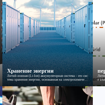
Хранение энергии
пе
Литий-ионная (Li-Ion) аккумуляторная система - это сис
Лити
тема хранения энергии, основанная на электрохимическ
е ал
их реакциях заряда/разряда, которые происходят между
чных
положительным электродом (катодом), содержащим лит
ированный оксид металла, и отрицательным электродом
(анодом).