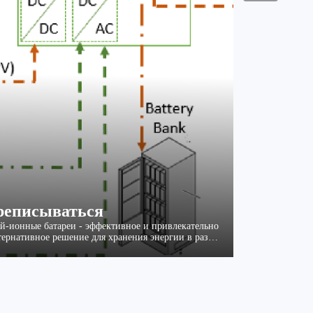
реписываться
й-ионные батареи - эффективное и привлекательно
ьтернативное решение для хранения энергии в разли
 телекоммуникационных приложениях