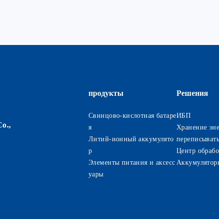
продукты
Решения
Свинцово-кислотная батаре
ИБП
o.,
я
Хранение эн
Литий-ионный аккумулято
переписывать
р
Центр обраб
Элементы питания и аксесс
Аккумуляторн
уары