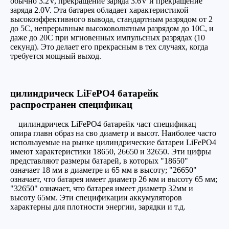
обычно 3.2V, прекращение заряда 3.6V и прекращение
заряда 2.0V. Эта батарея обладает характеристикой
высокоэффективного вывода, стандартным разрядом от 2
до 5C, непрерывным высоковольтным разрядом до 10C, и
даже до 20C при мгновенных импульсных разрядах (10
секунд). Это делает его прекрасным в тех случаях, когда
требуется мощный выход.
цилиндрическ LiFePO4 батарейк
распространен спецификац
цилиндрическ LiFePO4 батарейк част спецификац
опира главн образ на сво диаметр и высот. Наиболее часто
используемые на рынке цилиндрические батареи LiFePO4
имеют характеристики 18650, 26650 и 32650. Эти цифры
представляют размеры батарей, в которых "18650"
означает 18 мм в диаметре и 65 мм в высоту; "26650"
означает, что батарея имеет диаметр 26 мм и высоту 65 мм;
"32650" означает, что батарея имеет диаметр 32мм и
высоту 65мм. Эти спецификации аккумуляторов
характерны для плотности энергии, зарядки и т.д.