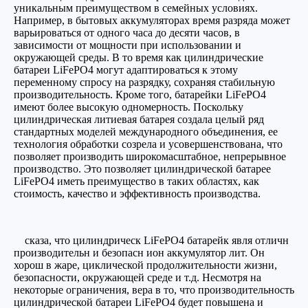
уникальным преимуществом в семейных условиях.
Например, в бытовых аккумуляторах время разряда может
варьироваться от одного часа до десяти часов, в
зависимости от мощности при использовании и
окружающей среды. В то время как цилиндрические
батареи LiFePO4 могут адаптироваться к этому
переменному спросу на разрядку, сохраняя стабильную
производительность. Кроме того, батарейки LiFePO4
имеют более высокую одномерность. Поскольку
цилиндрическая литиевая батарея создала целый ряд
стандартных моделей международного объединения, ее
технология обработки созрела и усовершенствована, что
позволяет производить широкомасштабное, непрерывное
производство. Это позволяет цилиндрической батарее
LiFePO4 иметь преимущество в таких областях, как
стоимость, качество и эффективность производства.
сказа, что цилиндрическ LiFePO4 батарейк явля отличн
производительн и безопасн ион аккумулятор лит. Он
хорош в жаре, циклической продолжительности жизни,
безопасности, окружающей среде и т.д. Несмотря на
некоторые ограничения, вера в то, что производительность
цилиндрической батареи LiFePO4 будет повышена и