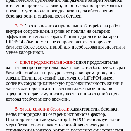
практическом применении, напряжение батареи меняется
в течение процесса зарядки, но оно должно происходить в
пределах установленного диапазона для обеспечения
безопасности и стабильности батареи.
3, ":
", котор возника при вспышк батарейк на работ
внутрен сопротивлен, зарядн эт повлия на батарейк
эффективн и теплот сгоран. У цилиндрических батарей
LiFePO4 обычно меньше сопротивления, что делает
батарею более эффективной для преобразования энергии и
менее калорийной.
4, цикл продолжительн жизн:
цикл продолжительн
жизн явля производительн важн показател батарейк, выраз
батарейк стабильн и ресурс рессурс во врем циркулир
зарядн. Цилиндрический аккумулятор LiFePO4 имеет
более высокую циклическую продолжительность жизни и
часто может достигать тысяч или даже тысяч циклов
зарядки, что дает ему преимущество в прикладной сцене,
которая требует много времени.
5, характеристик безопасн:
характеристик безопасн
нельз игнорирова из батарейк использова фактор.
Цилиндрический аккумулятор LiFePO4 использует такие
меры безопасности, как многослойная структура и
термический изолятор, которые позволяют ему оставаться