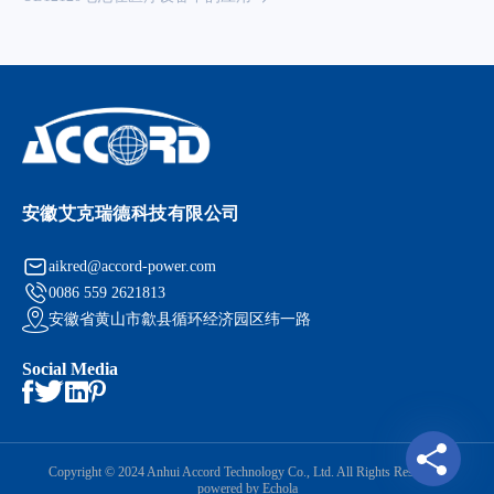
安徽艾克瑞德科技有限公司
aikred@accord-power.com
0086 559 2621813
安徽省黄山市歙县循环经济园区纬一路
Social Media
Copyright © 2024 Anhui Accord Technology Co., Ltd. All Rights Reserved.
powered by
Echola