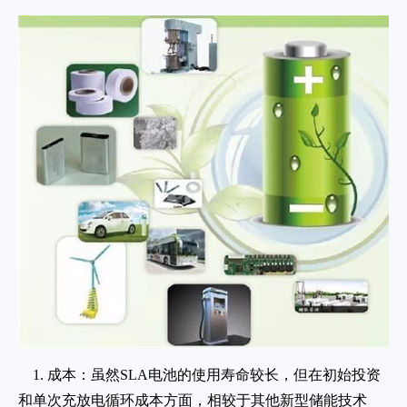
1. 成本：虽然SLA电池的使用寿命较长，但在初始投资
和单次充放电循环成本方面，相较于其他新型储能技术