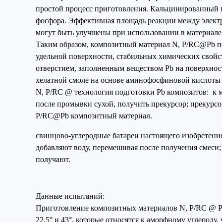
простой процесс приготовления. Кальцинированный п
фосфора. Эффективная площадь реакции между электр
могут быть улучшены при использовании в материале
Таким образом, композитный материал N, P/RC@Pb по
удельной поверхности, стабильных химических свойс
отверстием, заполненным веществом Pb на поверхнос
хелатной смоле на основе аминофосфиновой кислоты в
N, P/RC @ технология подготовки Pb композитов: к 
после промывки сухой, получить прекурсор; прекурсо
P/RC@Pb композитный материал.
свинцово-углеродные батареи настоящего изобретен
добавляют воду, перемешивая после получения смеси;
получают.
Данные испытаний:
Приготовление композитных материалов N, P/RC @ Pb
22.5° и 43°, которые относятся к аморфному углероду, 