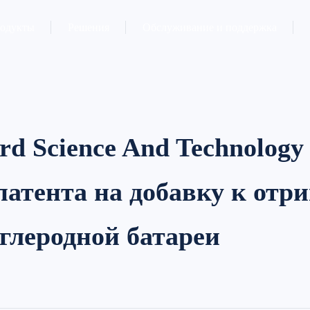
одукты
Решения
Обслуживание и поддержка
d Science And Technology 
патента на добавку к отр
глеродной батареи