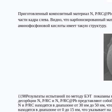
Приготовленный композитный материал N, P/RC@Pb б
части кадра слева. Видно, что карбонизированный ма
аминофосфоновой кислоты имеет такую структуру.
{{98Результаты испытаний по методу БЭТ показаны н
десорбции N, P/RC и N, P/RC@Pb представляют собой
N и P/RC находятся в диапазоне от 30 нм до 50 нм, ч
находятся в диапазоне от 0 до 15 нм, что указывает