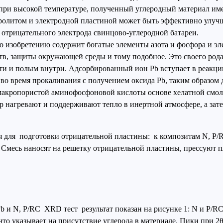
ри высокой температуре, полученный углеродный материал имее
олитом и электродной пластиной может быть эффективно улучш
 отрицательного электрода свинцово-углеродной батареи.
 изобретению содержит богатые элементы азота и фосфора и э
тв, защиты окружающей среды и тому подобное. Это своего род
ти и полым внутри. Адсорбированный ион Pb вступает в реакци
о время прокаливания с получением оксида Pb, таким образом д
макропористой аминофосфоновой кислоты основе хелатной смолы 
р нагревают и поддерживают тепло в инертной атмосфере, а зат
ия для подготовки отрицательной пластины: к композитам N, P
 Смесь наносят на решетку отрицательной пластины, прессуют пл
 и N, P/RC XRD тест результат показан на рисунке 1: N и P/
что указывает на присутствие углерода в материале. Пики при 2θ 