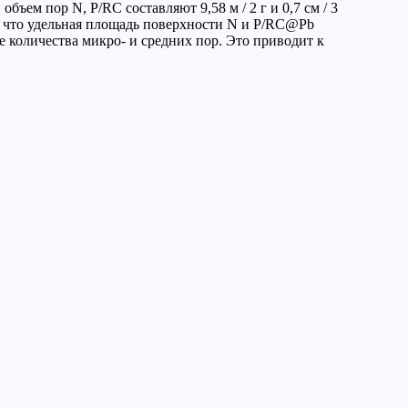
ъем пор N, P/RC составляют 9,58 м / 2 г и 0,7 см / 3
о, что удельная площадь поверхности N и P/RC@Pb
е количества микро- и средних пор. Это приводит к