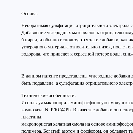
Основа:
Необратимая сульфатация отрицательного электрода 
Добавление углеродных материалов к отрицательному
батареи, и обычно используются такие добавки, как 
углеродного материала относительно низок, после тог
водорода, что приведет к серьезной потере воды, сн
В данном патенте представлены углеродные добавки д
быть подавлена, а сульфатация отрицательного элект
Технические особенности:
Используя макропориламинофосфоновую смолу в качес
композита N, P/RC@Pb. В качестве добавки он непос
пластины.
макропористая хелатная смола на основе аминофосфо
полимера. Богатый азотом и фосфором, он обладает т