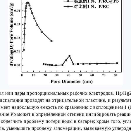
 или пары пропорциональных рабочих электродов, Hg/Hg2 S
пытания проводят на отрицательной пластине, и результаты
меет наибольшую емкость по сравнению с воплощением 1 (1
вание Pb может в определенной степени ингибировать реак
 облегчить проблему потери воды в батарее; кроме того, у
ла, уменьшить проблему агломерации, вызываемую углеродн