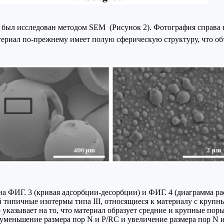
ыл исследован методом SEM (Рисунок 2). Фотография справа п
териал по-прежнему имеет полую сферическую структуру, что объ
а ФИГ. 3 (кривая адсорбции-десорбции) и ФИГ. 4 (диаграмма ра
 типичные изотермы типа III, относящиеся к материалу с крупн
то указывает на то, что материал образует средние и крупные п
 на уменьшение размера пор N и P/RC и увеличение размера пор 