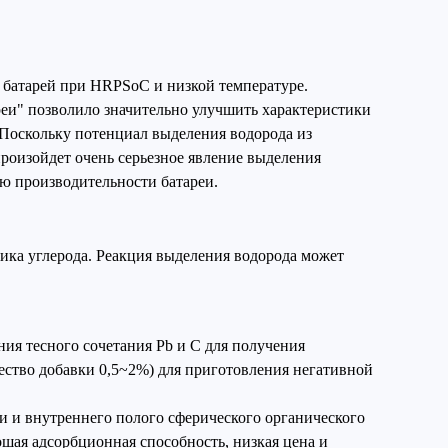
 батарей при HRPSoC и низкой температуре.
реи" позволило значительно улучшить характеристики
. Поскольку потенциал выделения водорода из
 произойдет очень серьезное явление выделения
ию производительности батареи.
ника углерода. Реакция выделения водорода может
ия тесного сочетания Pb и C для получения
ество добавки 0,5~2%) для приготовления негативной
и и внутреннего полого сферического органического
ошая адсорбционная способность, низкая цена и