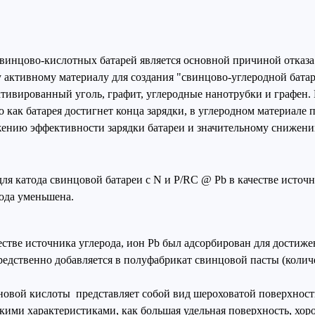
свинцово-кислотных батарей является основной причиной отказа
 активному материалу для создания "свинцово-углеродной бата
активированный уголь, графит, углеродные нанотрубки и графен
о как батарея достигнет конца зарядки, в углеродном материале
ижению эффективности зарядки батареи и значительному снижен
ля катода свинцовой батареи с N и P/RC @ Pb в качестве источ
рода уменьшена.
тве источника углерода, ион Pb был адсорбирован для достижен
редственно добавляется в полуфабрикат свинцовой пасты (колич
новой кислоты представляет собой вид шероховатой поверхност
акими характеристиками, как большая удельная поверхность, хор