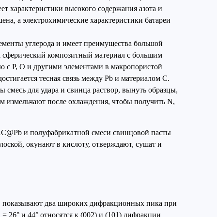
т характеристики высокого содержания азота и
ена, а электрохимические характеристики батареи
лементы углерода и имеет преимущества большой
а сферический композитный материал с большим
ю с P, O и другими элементами в макропористой
остигается тесная связь между Pb и материалом C.
смесь для удара и свинца раствор, вынуть образцы,
ем измельчают после охлаждения, чтобы получить N,
/RC@Pb и полуфабрикатной смеси свинцовой пасты
оской, окунают в кислоту, отверждают, сушат и
RC показывают два широких дифракционных пика при
= 26° и 44° относятся к (002) и (101) дифракции