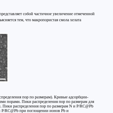
редставляет собой частичное увеличение отмеченной
ясняется тем, что макропористая смола хелата
спределения пор по размерам). Кривые адсорбции-
ыми порами. Пики распределения пор по размерам для
оры. Пики распределения пор по размерам N и P/RC@Pb
N и P/RC@Pb при поглощении ионов Pb и