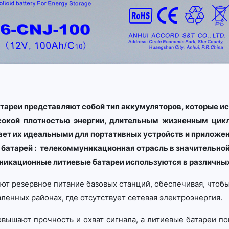
атареи представляют собой тип аккумуляторов, которые ис
сокой плотностью энергии, длительным жизненным цик
лает их идеальными для портативных устройств и приложе
атарей : телекоммуникационная отрасль в значительной 
никационные литиевые батареи используются в различных
ают резервное питание базовых станций, обеспечивая, чтоб
ленных районах, где отсутствует сетевая электроэнергия.
повышают прочность и охват сигнала, а литиевые батареи п