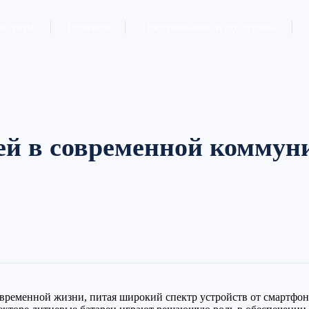
одукты
Решения
Обслуживание и поддержка
ей в современной комму
временной жизни, питая широкий спектр устройств от смартфоно