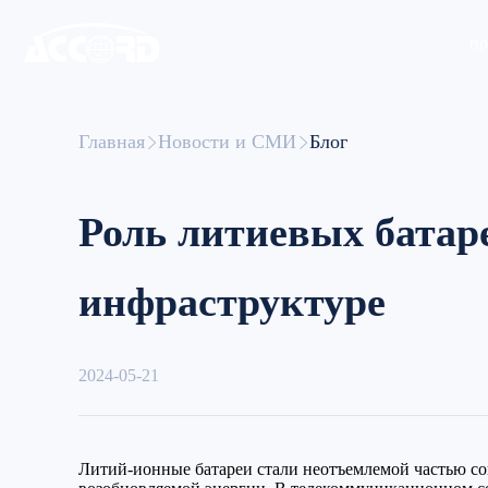
пр
Главная
Новости и СМИ
Блог
Роль литиевых батар
инфраструктуре
2024-05-21
Литий-ионные батареи стали неотъемлемой частью со