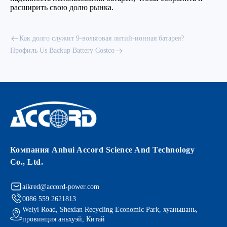
расширить свою долю рынка.
Как долго служит 9-вольтовая литий-ионная батарея?
Профиль Us Backup Battery Costco
Компания Anhui Accord Science And Technology
Co., Ltd.
aikred@accord-power.com
0086 559 2621813
Weiyi Road, Shexian Recycling Economic Park, хуаньшань,
провинция аньхуэй, Китай