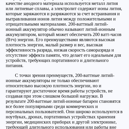
качестве анодного материала используется металл лития
или литиевые сплавы, а электролит содержит ионы лития,
которые заряжаются и разряжаются за счет встраивания и
вытравливания ионов лития между положительными и
отрицательными материалами. 200-ваттный литий-
ионный аккумулятор обычно называют литий-ионным
аккумулятором, который может обеспечить 200 ватт-часов
(Втч) энергии. Его преимуществами являются высокая
плотность энергии, малый размер и вес, высокая
эффективность разряда, низкая скорость саморазряда и
отсутствие эффекта памяти, что делает его идеальным для
устройств, требующих портативного и длительного
питания.
С точки зрения преимуществ, 200-ваттные литий-
ионные аккумуляторы не только обеспечивают
относительно высокую плотность энергии, но и
гарантируют достаточное время работы устройств, не
создавая при этом слишком большой нагрузки. В
результате 200-ваттные литий-ионные батареи становятся
все более популярными среди коммерческих и
персональных пользователей. Они широко используются в
ноутбуках, дронах, портативных устройствах хранения
энергии, медицинских приборах и другой электронике,
требующей длительного использования или работы вне