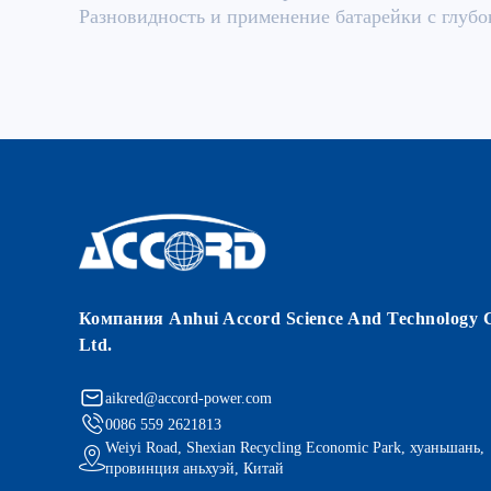
Разновидность и применение батарейки с глуб
Компания Anhui Accord Science And Technology C
Ltd.
aikred@accord-power.com
0086 559 2621813
Weiyi Road, Shexian Recycling Economic Park, хуаньшань,
провинция аньхуэй, Китай