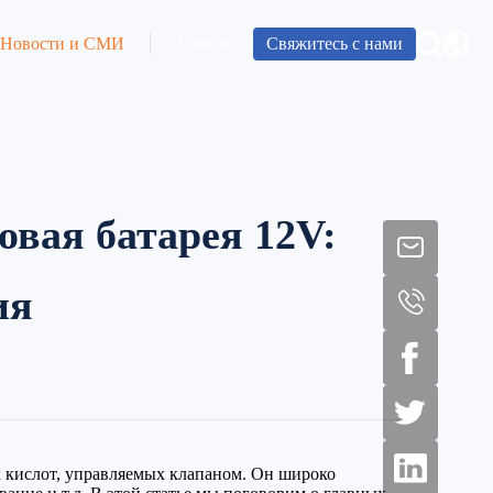
Свяжитесь с нами
Новости и СМИ
Компания
вая батарея 12V:
ия
х кислот, управляемых клапаном. Он широко