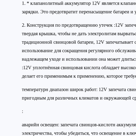
1. * клапанолитный аккумулятор 12V является клапано
зарядки. Это предотвратит перенасыщение батареи и 
2. Конструкция по предотвращению утечек :12V запеч
твердая крышка, чтобы не дать электролитам вырватьс
традиционной свинцовой батареи, 12V запечатывает с
использование для сокращения регулярного обслужив
надлежащем уходе и использовании она может длиться
:12V уплотнённая свинцовая кислота обладает высоко
делает его применимым к применению, которое требу
температурн диапазон широк работ: 12V запечата свин
пригодным для различных климатов и окружающей ср
:
аварийн освещен: запечата свинцов-кислотн аккумул
электричества, чтобы убедиться, что освещение в клю