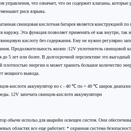
м управления, что означает, что он содержит клапаны, которые 
уменьшит риск взрыва.
атанная свинцовая кислотная батарея является конструкцией по
я наружу. Эта функция позволяет применять её как внутри, так 
винцовую кислоту без содержания. Ему не нужно регулярно запо
ания. Продолжительность жизни :12V уплотнитель свинцовой ки
 до 5 лет или более. В долгосрочной перспективе это выгодный
й плотностью энергии и может хранить большое количество эне
ет мощного вывода.
цов-кислотн аккумулятор но с - 40 ℃ по + 40 ℃ широк диапазон
еды. 12V запечата свинцов-кислотн аккумуляторн
ятор обычн использ для аварийн освещен систем. Они обеспечив
чевых областях все еще работает. * охранная система безопасно