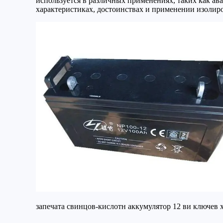
используется в различных применениях, таких как ав
характеристиках, достоинствах и применении изолир
запечата свинцов-кислотн аккумулятор 12 ви ключев 