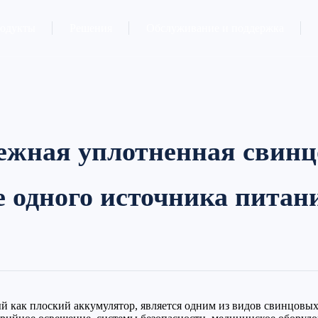
одукты
Решения
Обслуживание и поддержка
ежная уплотненная свинцо
 одного источника питан
й как плоский аккумулятор, является одним из видов свинцовы