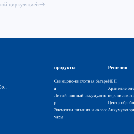
окой циркуляцией
продукты
Решения
Свинцово-кислотная батаре
ИБП
o.,
я
Хранение эн
Литий-ионный аккумулято
переписывать
р
Центр обраб
Элементы питания и аксесс
Аккумуляторн
уары