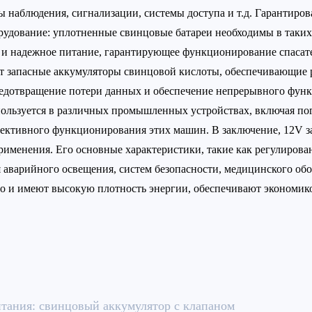
ы наблюдения, сигнализации, системы доступа и т.д. Гарантиров
рудование: уплотненные свинцовые батареи необходимы в таких
е и надежное питание, гарантирующее функционирование спаса
т запасные аккумуляторы свинцовой кислоты, обеспечивающие ре
предотвращение потери данных и обеспечение непрерывного фу
ользуется в различных промышленных устройствах, включая пог
ффективного функционирования этих машин. В заключение, 12V з
рименения. Его основные характеристики, такие как регулирова
я аварийного освещения, систем безопасности, медицинского 
го и имеют высокую плотность энергии, обеспечивают экономи
тания: свинцовый аккумулятор с клапаном